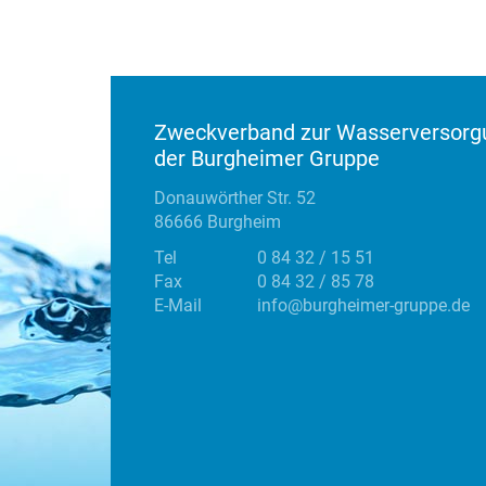
Zweckverband zur Wasserversorg
der Burgheimer Gruppe
Donauwörther Str. 52
86666 Burgheim
Tel
0 84 32 / 15 51
Fax
0 84 32 / 85 78
E-Mail
info@burgheimer-gruppe.de